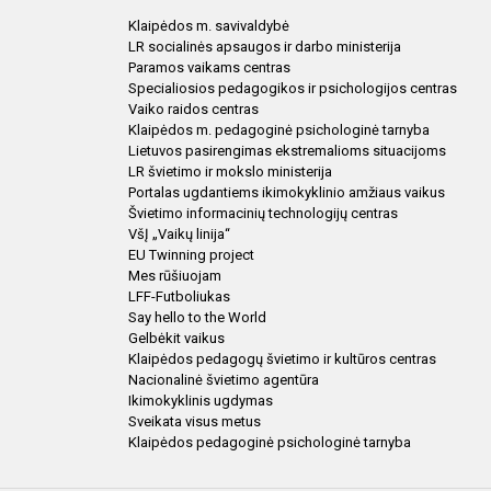
Klaipėdos m. savivaldybė
LR socialinės apsaugos ir darbo ministerija
Paramos vaikams centras
Specialiosios pedagogikos ir psichologijos centras
Vaiko raidos centras
Klaipėdos m. pedagoginė psichologinė tarnyba
Lietuvos pasirengimas ekstremalioms situacijoms
LR švietimo ir mokslo ministerija
Portalas ugdantiems ikimokyklinio amžiaus vaikus
Švietimo informacinių technologijų centras
VšĮ „Vaikų linija“
EU Twinning project
Mes rūšiuojam
LFF-Futboliukas
Say hello to the World
Gelbėkit vaikus
Klaipėdos pedagogų švietimo ir kultūros centras
Nacionalinė švietimo agentūra
Ikimokyklinis ugdymas
Sveikata visus metus
Klaipėdos pedagoginė psichologinė tarnyba