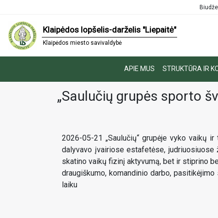
Biudže
Klaipėdos lopšelis-darželis "Liepaitė"
Klaipėdos miesto savivaldybė
APIE MUS
STRUKTŪRA IR K
„Saulučių grupės sporto šv
2026-05-21 „Saulučių“ grupėje vyko vaikų ir t
dalyvavo įvairiose estafetėse, judriuosiuose
skatino vaikų fizinį aktyvumą, bet ir stiprino
draugiškumo, komandinio darbo, pasitikėjimo s
laiku