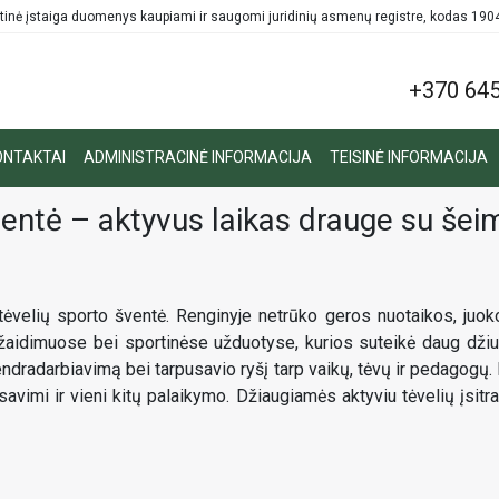
tinė įstaiga duomenys kaupiami ir saugomi juridinių asmenų registre, kodas 19
+370 645
ONTAKTAI
ADMINISTRACINĖ INFORMACIJA
TEISINĖ INFORMACIJA
entė – aktyvus laikas drauge su šei
ėvelių sporto šventė. Renginyje netrūko geros nuotaikos, juoko 
 žaidimuose bei sportinėse užduotyse, kurios suteikė daug džiu
 bendradarbiavimą bei tarpusavio ryšį tarp vaikų, tėvų ir pedago
avimi ir vieni kitų palaikymo. Džiaugiamės aktyviu tėvelių įsitra