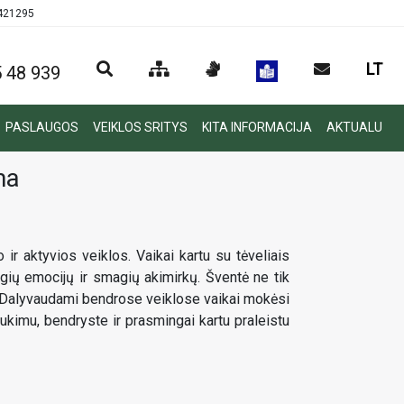
0421295
LT
 48 939
PASLAUGOS
VEIKLOS SRITYS
KITA INFORMACIJA
AKTUALU
ma
ir aktyvios veiklos. Vaikai kartu su tėveliais
gių emocijų ir smagių akimirkų. Šventė ne tik
gų. Dalyvaudami bendrose veiklose vaikai mokėsi
ukimu, bendryste ir prasmingai kartu praleistu