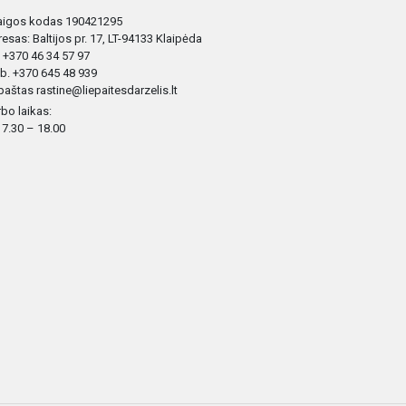
taigos kodas 190421295
esas: Baltijos pr. 17, LT-94133 Klaipėda
. +370 46 34 57 97
. +370 645 48 939
 paštas rastine@liepaitesdarzelis.lt
bo laikas:
: 7.30 – 18.00