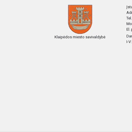
Įs
Adr
Tel
Mob
El.
Dar
Klaipėdos miesto savivaldybė
I-V