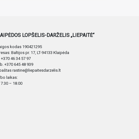
AIPĖDOS LOPŠELIS-DARŽELIS „LIEPAITĖ“
taigos kodas 190421295
esas: Baltijos pr. 17, LT-94133 Klaipėda
. +370 46 34 57 97
. +370 645 48 939
 paštas rastine@liepaitesdarzelis.lt
bo laikas:
: 7.30 – 18.00