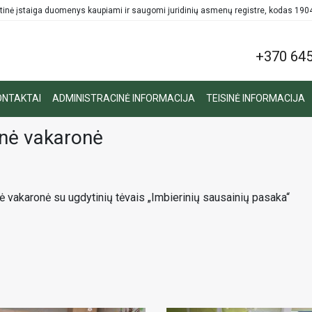
tinė įstaiga duomenys kaupiami ir saugomi juridinių asmenų registre, kodas 19
+370 645
ONTAKTAI
ADMINISTRACINĖ INFORMACIJA
TEISINĖ INFORMACIJA
inė vakaronė
 vakaronė su ugdytinių tėvais „Imbierinių sausainių pasaka“