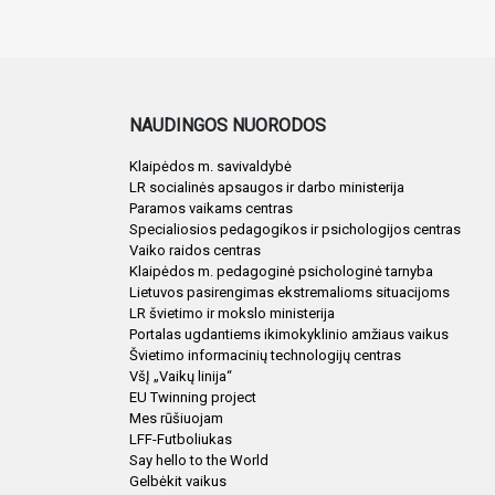
NAUDINGOS NUORODOS
Klaipėdos m. savivaldybė
LR socialinės apsaugos ir darbo ministerija
Paramos vaikams centras
Specialiosios pedagogikos ir psichologijos centras
Vaiko raidos centras
Klaipėdos m. pedagoginė psichologinė tarnyba
Lietuvos pasirengimas ekstremalioms situacijoms
LR švietimo ir mokslo ministerija
Portalas ugdantiems ikimokyklinio amžiaus vaikus
Švietimo informacinių technologijų centras
VšĮ „Vaikų linija“
EU Twinning project
Mes rūšiuojam
LFF-Futboliukas
Say hello to the World
Gelbėkit vaikus