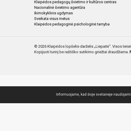
Klaipėdos pedagogų švietimo ir kultūros centras
Nacionalinė švietimo agentūra
Ikimokyklinis ugdymas
Sveikata visus metus
Klaipėdos pedagoginė psichologinė tarnyba
© 2026 Klaipėdos lopšelis-darželis „Liepaitė“. Visos tei
Kopijuoti turinį be raštiško sutikimo griežtai draudžiama.
Informuojame, kad šioje svetainėje naudojami s