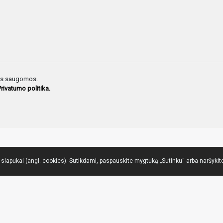
sės saugomos.
Privatumo politika.
lapukai (angl. cookies). Sutikdami, paspauskite mygtuką „Sutinku“ arba naršykite