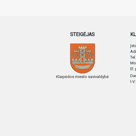
STEIGĖJAS
KL
Įs
Adr
Tel
Mob
El.
Dar
Klaipėdos miesto savivaldybė
I-V