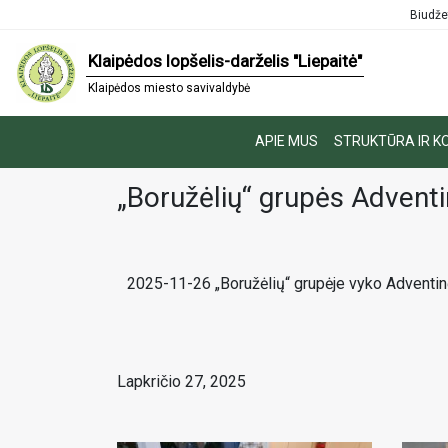
Biudže
Klaipėdos lopšelis-darželis "Liepaitė"
Klaipėdos miesto savivaldybė
APIE MUS
STRUKTŪRA IR K
„Boružėlių“ grupės Advent
2025-11-26 „Boružėlių“ grupėje vyko Adventinė
Lapkričio 27, 2025