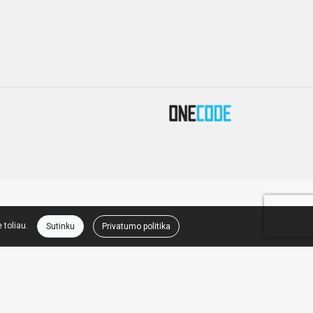
 toliau.
Sutinku
Privatumo politika