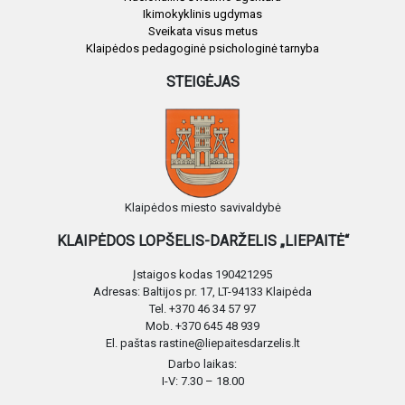
Ikimokyklinis ugdymas
Sveikata visus metus
Klaipėdos pedagoginė psichologinė tarnyba
STEIGĖJAS
Klaipėdos miesto savivaldybė
KLAIPĖDOS LOPŠELIS-DARŽELIS „LIEPAITĖ“
Įstaigos kodas 190421295
Adresas: Baltijos pr. 17, LT-94133 Klaipėda
Tel. +370 46 34 57 97
Mob. +370 645 48 939
El. paštas rastine@liepaitesdarzelis.lt
Darbo laikas:
I-V: 7.30 – 18.00