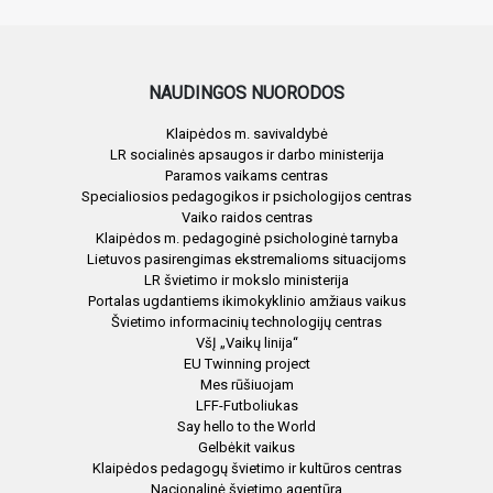
NAUDINGOS NUORODOS
Klaipėdos m. savivaldybė
LR socialinės apsaugos ir darbo ministerija
Paramos vaikams centras
Specialiosios pedagogikos ir psichologijos centras
Vaiko raidos centras
Klaipėdos m. pedagoginė psichologinė tarnyba
Lietuvos pasirengimas ekstremalioms situacijoms
LR švietimo ir mokslo ministerija
Portalas ugdantiems ikimokyklinio amžiaus vaikus
Švietimo informacinių technologijų centras
VšĮ „Vaikų linija“
EU Twinning project
Mes rūšiuojam
LFF-Futboliukas
Say hello to the World
Gelbėkit vaikus
Klaipėdos pedagogų švietimo ir kultūros centras
Nacionalinė švietimo agentūra