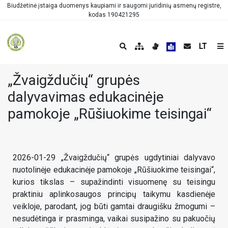
Biudžetinė įstaiga duomenys kaupiami ir saugomi juridinių asmenų registre,
kodas 190421295
LT
„Žvaigždučių“ grupės
dalyvavimas edukacinėje
pamokoje „Rūšiuokime teisingai“
2026-01-29 „Žvaigždučių“ grupės ugdytiniai dalyvavo
nuotolinėje edukacinėje pamokoje „Rūšiuokime teisingai“,
kurios tikslas – supažindinti visuomenę su teisingu
praktiniu aplinkosaugos principų taikymu kasdienėje
veikloje, parodant, jog būti gamtai draugišku žmogumi –
nesudėtinga ir prasminga, vaikai susipažino su pakuočių